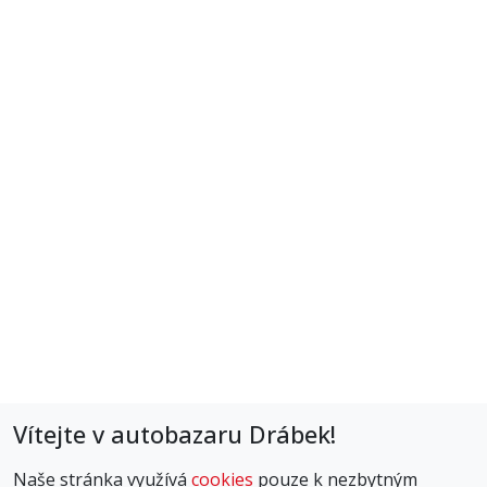
E-mail:
info@autobazardrabek.cz
Telefon:
+420 777 144 288 ,60 254 541 8
Adresa:
Osvoboditelů 300
767 01 Kroměříž
ODKAZY
Pojištění
Nakládání s osobními údaji
Financování
Vítejte v autobazaru Drábek!
KDE NÁS NAJDETE
Naše stránka využívá
cookies
pouze k nezbytným